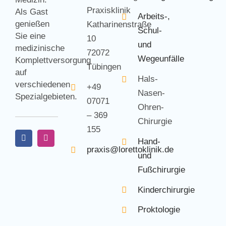
Praxisklinik
Als Gast
Arbeits-,
genießen
Katharinenstraße
Schul-
Sie eine
10
und
medizinische
72072
Wegeunfälle
Komplettversorgung
Tübingen
auf
Hals-
verschiedenen
+49
Nasen-
Spezialgebieten.
07071
Ohren-
– 369
Chirurgie
155
Hand-
praxis@lorettoklinik.de
und
Fußchirurgie
Kinderchirurgie
Proktologie