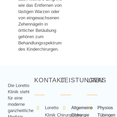
wie das Entfernen von
lästigen Warzen oder
von eingewachsenen
Zehennägeln in
örtlicher Betäubung
gehören zum
Behandlungsspektrum
des Kinderchirurgen.
KONTAKT
LEISTUNGEN
LINKS
Die Loretto
Klinik steht
für eine
moderne
Loretto
Allgemeine
Physios
ganzheitliche
Klinik Chirurgische
Chirurgie
Tübingen
Medizin.