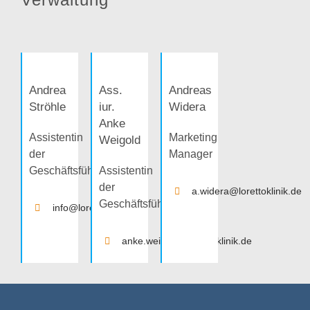
Andrea
Ass.
Andreas
Ströhle
iur.
Widera
Anke
Assistentin
Marketing
Weigold
der
Manager
Geschäftsführung
Assistentin
der
a.widera@lorettoklinik.de
Geschäftsführung
info@lorettoklinik.de
anke.weigold@lorettoklinik.de