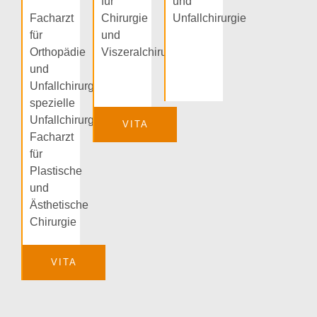
für
und
Facharzt
Chirurgie
Unfallchirurgie
für
und
Orthopädie
Viszeralchirurgie
und
Unfallchirurgie,
spezielle
Unfallchirurgie,
VITA
Facharzt
für
Plastische
und
Ästhetische
Chirurgie
VITA