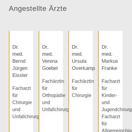
Angestellte Ärzte
Dr.
Dr.
Dr.
Dr.
med.
med.
med.
med.
Bernd
Verena
Ursula
Markus
Jürgen
Goebel
Overkamp
Franke
Eissler
Fachärztin
Fachärztin
Facharzt
Facharzt
für
für
für
für
Orthopädie
Chirurgie
Kinder-
Chirurgie
und
und
und
Unfallchirurgie
Jugendchirurg
Unfallchirurgie
Facharzt
für
Allgemeinchir