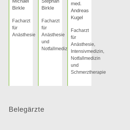
Michael
Stephan
med.
Birkle
Birkle
Andreas
Kugel
Facharzt
Facharzt
für
für
Facharzt
Anästhesie
Anästhesie
für
und
Anästhesie,
Notfallmedizin
Intensivmedizin,
Notfallmedizin
und
Schmerztherapie
Belegärzte