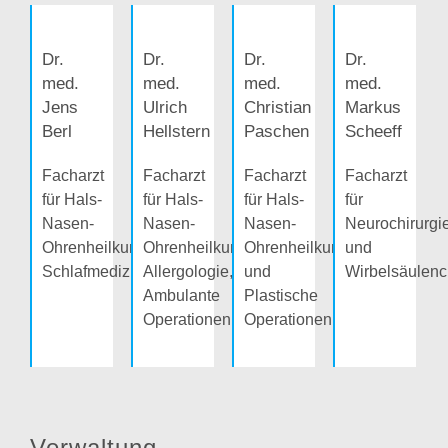
Dr.
Dr.
Dr.
Dr.
med.
med.
med.
med.
Jens
Ulrich
Christian
Markus
Berl
Hellstern
Paschen
Scheeff
Facharzt
Facharzt
Facharzt
Facharzt
für Hals-
für Hals-
für Hals-
für
Nasen-
Nasen-
Nasen-
Neurochirurgi
Ohrenheilkunde,
Ohrenheilkunde,
Ohrenheilkunde
und
Schlafmedizin
Allergologie,
und
Wirbelsäulenc
Ambulante
Plastische
Operationen
Operationen
Verwaltung